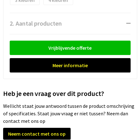
3
4
Waterflesjes
Promotietassen
Veiligheidssignalering en Verlichting
Reistassen
Veiligheidsvesten en Veiligheidshesjes
2. Aantal producten
Reistassensets
Vesten
Rugzakken bedrukken
Oog- en gelaatsbescherming
Vrijblijvende offerte
Schoenentassen
Gehoorbescherming
Meer informatie
Schoudertassen
Ademhalingsbescherming
Heb je een vraag over dit product?
Sporttassen
Valbeveiliging
Wellicht staat jouw antwoord tussen de product omschrijving
Strandtassen
of specificaties. Staat jouw vraag er niet tussen? Neem dan
contact met ons op
Tablettassen
Neem contact met ons op
Toilettassen