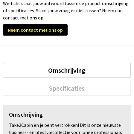
Wellicht staat jouw antwoord tussen de product omschrijving
of specificaties. Staat jouw vraag er niet tussen? Neem dan
Trolleys
contact met ons op
Waterbestendige tassen
Neem contact met ons op
Omschrijving
Specificaties
Omschrijving
Take2Cabin en je bent vertrokken! Dit is onze nieuwste
business- en lifestylecollectie voor jonge professionals