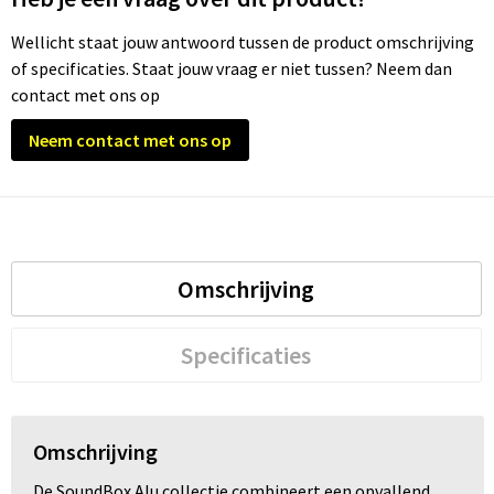
Wellicht staat jouw antwoord tussen de product omschrijving
Trolleys
of specificaties. Staat jouw vraag er niet tussen? Neem dan
contact met ons op
Waterbestendige tassen
Neem contact met ons op
Omschrijving
Specificaties
Omschrijving
De SoundBox Alu collectie combineert een opvallend