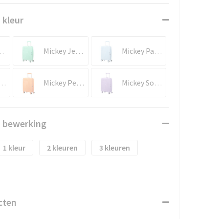
 kleur
wer Yellow
Mickey Jelly Mint
Mickey Pastel Blue
y Pastel Pink
Mickey Peachy Orange
Mickey Soft Lilac
n bewerking
1
2
3
cten