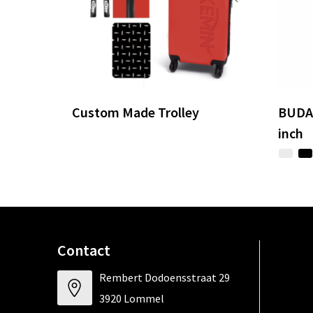
Custom Made Trolley
BUDAP
inch
Contact
Rembert Dodoensstraat 29
3920 Lommel