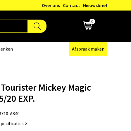
Over ons
Contact
Nieuwsbrief
0
€ 0,00
henken
Afspraak maken
Tourister Mickey Magic
5/20 EXP.
8710-A840
specificaties