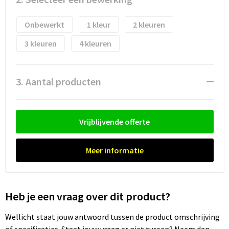
Waterflesjes
Promotietassen
Veiligheidssignalering en Verlichting
Onbewerkt
1
2
Reistassen
Veiligheidsvesten en Veiligheidshesjes
3
4
Reistassensets
Vesten
Rugzakken bedrukken
Oog- en gelaatsbescherming
3. Aantal producten
Schoenentassen
Gehoorbescherming
Vrijblijvende offerte
Schoudertassen
Ademhalingsbescherming
Meer informatie
Sporttassen
Valbeveiliging
Strandtassen
Heb je een vraag over dit product?
Tablettassen
Wellicht staat jouw antwoord tussen de product omschrijving
Toilettassen