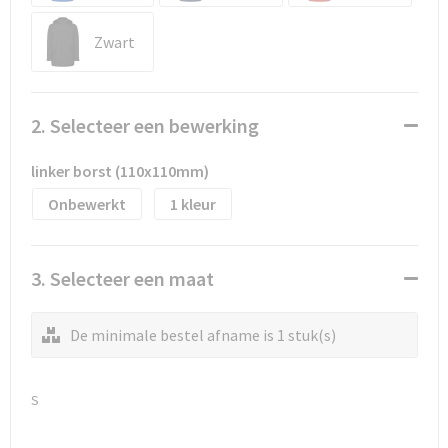
Waterflesjes
Promotietassen
Veiligheidssignalering en Verlichting
Zwart
Reistassen
Veiligheidsvesten en Veiligheidshesjes
Reistassensets
Vesten
2. Selecteer een bewerking
Rugzakken bedrukken
Oog- en gelaatsbescherming
linker borst (110x110mm)
Schoenentassen
Gehoorbescherming
Onbewerkt
1
Schoudertassen
Ademhalingsbescherming
3. Selecteer een maat
Sporttassen
Valbeveiliging
De minimale bestel afname is 1 stuk(s)
Strandtassen
Tablettassen
S
Toilettassen