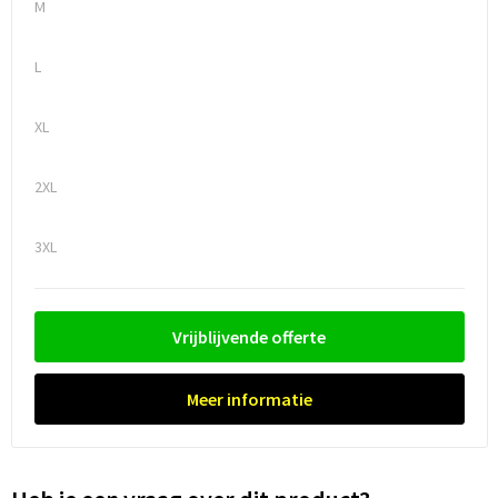
M
Trolleys
L
Waterbestendige tassen
XL
2XL
3XL
Vrijblijvende offerte
Meer informatie