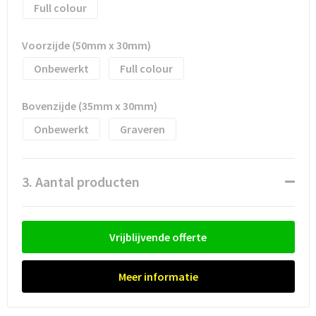
Full colour
Trolleys
Voorzijde (50mm x 30mm)
Waterbestendige tassen
Onbewerkt
Full colour
Bovenzijde (35mm x 30mm)
Onbewerkt
Graveren
3. Aantal producten
Vrijblijvende offerte
Meer informatie