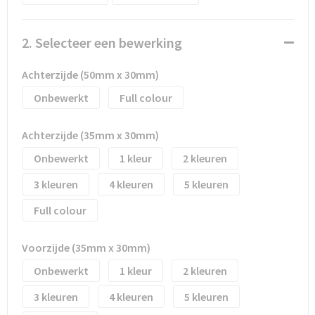
Waterflesjes
Promotietassen
Veiligheidssignalering en Verlichting
Reistassen
Veiligheidsvesten en Veiligheidshesjes
2. Selecteer een bewerking
Reistassensets
Vesten
Achterzijde (50mm x 30mm)
Onbewerkt
Full colour
Rugzakken bedrukken
Oog- en gelaatsbescherming
Achterzijde (35mm x 30mm)
Schoenentassen
Gehoorbescherming
Onbewerkt
1
2
Schoudertassen
Ademhalingsbescherming
3
4
5
Sporttassen
Valbeveiliging
Full colour
Strandtassen
Voorzijde (35mm x 30mm)
Onbewerkt
1
2
Tablettassen
3
4
5
Toilettassen