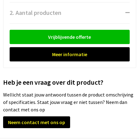
Waterflesjes
Promotietassen
Veiligheidssignalering en Verlichting
2. Aantal producten
Reistassen
Veiligheidsvesten en Veiligheidshesjes
Reistassensets
Vesten
Vrijblijvende offerte
Rugzakken bedrukken
Oog- en gelaatsbescherming
Meer informatie
Schoenentassen
Gehoorbescherming
Schoudertassen
Ademhalingsbescherming
Heb je een vraag over dit product?
Sporttassen
Valbeveiliging
Wellicht staat jouw antwoord tussen de product omschrijving
of specificaties. Staat jouw vraag er niet tussen? Neem dan
Strandtassen
contact met ons op
Neem contact met ons op
Tablettassen
Toilettassen