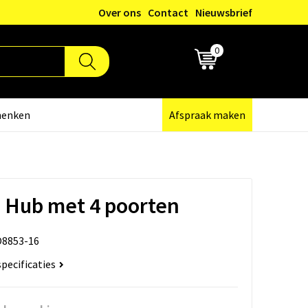
Over ons
Contact
Nieuwsbrief
0
€ 0,00
henken
Afspraak maken
 Hub met 4 poorten
8853-16
specificaties