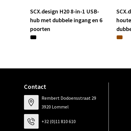
SCX.design H20 8-in-1 USB-
SCX.d
hub met dubbele ingang en 6
hout
poorten
dubbe
Contact
Rembert Dodoensstraat 29
3920 Lommel
+32 (0)11 810 610