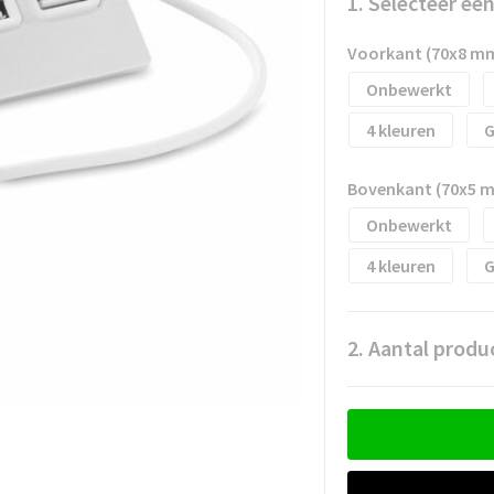
1. Selecteer ee
Voorkant (70x8 m
Onbewerkt
4
G
Bovenkant (70x5 
Onbewerkt
4
G
2. Aantal produ