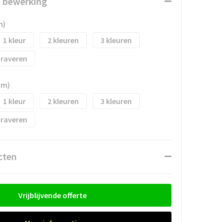
n bewerking
m)
1
2
3
raveren
mm)
1
2
3
raveren
cten
Vrijblijvende offerte