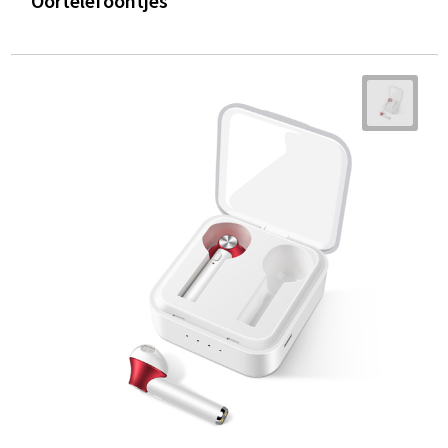
Oortelefoontjes