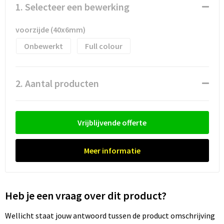
Waterflesjes
Promotietassen
Veiligheidssignalering en Verlichting
1. Selecteer een bewerking
Reistassen
Veiligheidsvesten en Veiligheidshesjes
voorzijde (40x6mm)
Onbewerkt
Full colour
Reistassensets
Vesten
Rugzakken bedrukken
Oog- en gelaatsbescherming
2. Aantal producten
Schoenentassen
Gehoorbescherming
Vrijblijvende offerte
Schoudertassen
Ademhalingsbescherming
Sporttassen
Valbeveiliging
Meer informatie
Strandtassen
Heb je een vraag over dit product?
Tablettassen
Wellicht staat jouw antwoord tussen de product omschrijving
Toilettassen