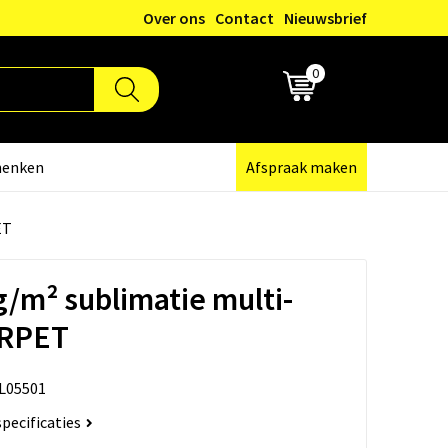
Over ons
Contact
Nieuwsbrief
0
€ 0,00
henken
Afspraak maken
ET
g/m² sublimatie multi-
 RPET
L05501
specificaties