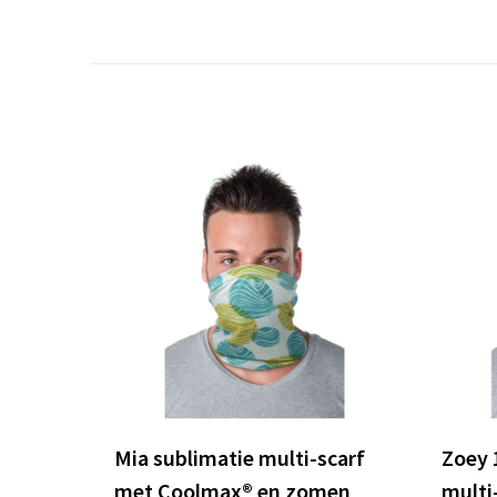
Mia sublimatie multi-scarf
Zoey 
met Coolmax® en zomen
multi