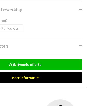
n bewerking
0mm)
Full colour
cten
Vrijblijvende offerte
Meer informatie