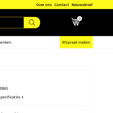
Over ons
Contact
Nieuwsbrief
0
€ 0,00
henken
Afspraak maken
0865
specificaties