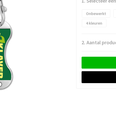
1. Selecteer ee
Onbewerkt
4
2. Aantal produ