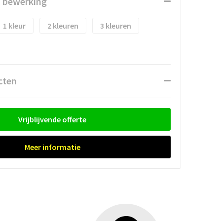
n bewerking
1
2
3
cten
Vrijblijvende offerte
Meer informatie