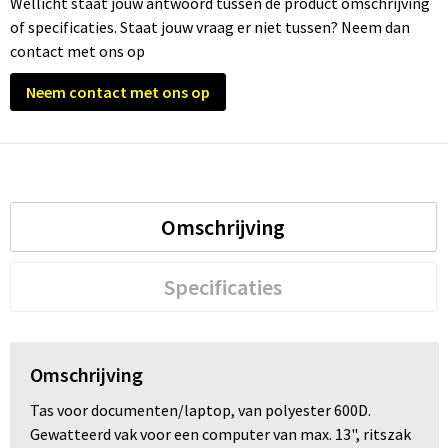
Wellicht staat jouw antwoord tussen de product omschrijving
of specificaties. Staat jouw vraag er niet tussen? Neem dan
Trolleys
contact met ons op
Neem contact met ons op
Waterbestendige tassen
Omschrijving
Specificaties
Omschrijving
Tas voor documenten/laptop, van polyester 600D.
Gewatteerd vak voor een computer van max. 13", ritszak