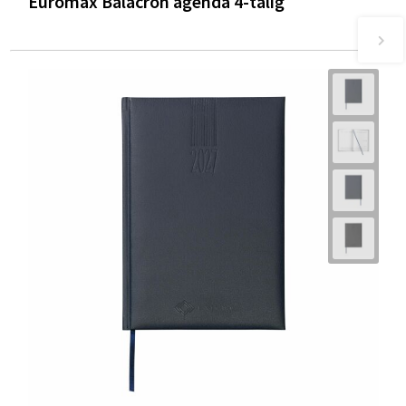
Euromax Balacron agenda 4-talig