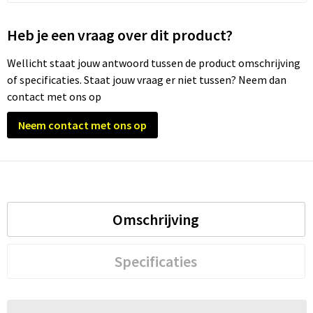
Trolleys
Heb je een vraag over dit product?
Wellicht staat jouw antwoord tussen de product omschrijving
Waterbestendige tassen
of specificaties. Staat jouw vraag er niet tussen? Neem dan
contact met ons op
Neem contact met ons op
Omschrijving
Specificaties