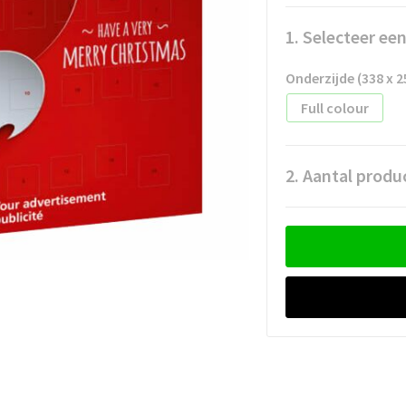
1. Selecteer ee
Onderzijde (338 x 
Full colour
2. Aantal produ