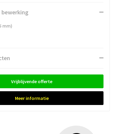
n bewerking
25 mm)
cten
Vrijblijvende offerte
Meer informatie