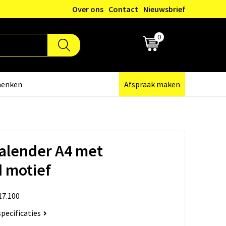
Over ons
Contact
Nieuwsbrief
0
€ 0,00
henken
Afspraak maken
alender A4 met
 motief
17.100
specificaties