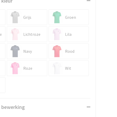
 kleur
Grijs
Groen
w
Lichtroze
Lila
Navy
Rood
Roze
Wit
n bewerking