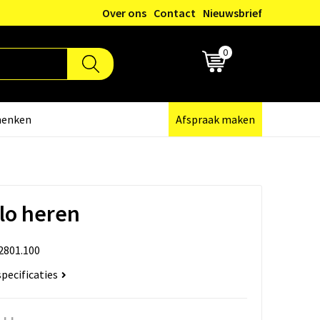
Over ons
Contact
Nieuwsbrief
0
€ 0,00
henken
Afspraak maken
lo heren
2801.100
specificaties