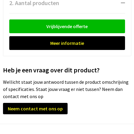
Waterflesjes
Promotietassen
Veiligheidssignalering en Verlichting
2. Aantal producten
Reistassen
Veiligheidsvesten en Veiligheidshesjes
Vrijblijvende offerte
Reistassensets
Vesten
Meer informatie
Rugzakken bedrukken
Oog- en gelaatsbescherming
Schoenentassen
Gehoorbescherming
Heb je een vraag over dit product?
Schoudertassen
Ademhalingsbescherming
Wellicht staat jouw antwoord tussen de product omschrijving
Sporttassen
Valbeveiliging
of specificaties. Staat jouw vraag er niet tussen? Neem dan
contact met ons op
Strandtassen
Neem contact met ons op
Tablettassen
Toilettassen