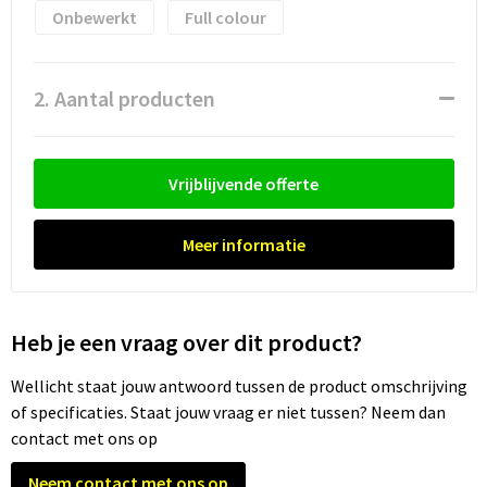
Waterflesjes
Promotietassen
Veiligheidssignalering en Verlichting
Onbewerkt
Full colour
Reistassen
Veiligheidsvesten en Veiligheidshesjes
2. Aantal producten
Reistassensets
Vesten
Rugzakken bedrukken
Oog- en gelaatsbescherming
Vrijblijvende offerte
Schoenentassen
Gehoorbescherming
Meer informatie
Schoudertassen
Ademhalingsbescherming
Sporttassen
Valbeveiliging
Heb je een vraag over dit product?
Strandtassen
Wellicht staat jouw antwoord tussen de product omschrijving
of specificaties. Staat jouw vraag er niet tussen? Neem dan
Tablettassen
contact met ons op
Toilettassen
Neem contact met ons op