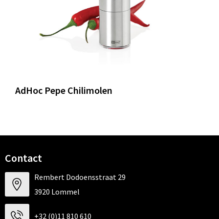
AdHoc Pepe Chilimolen
Contact
Rembert Dodoensstraat 29
3920 Lommel
+32 (0)11 810 610