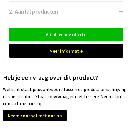
Waterflesjes
Promotietassen
Veiligheidssignalering en Verlichting
2. Aantal producten
Reistassen
Veiligheidsvesten en Veiligheidshesjes
Reistassensets
Vesten
Vrijblijvende offerte
Rugzakken bedrukken
Oog- en gelaatsbescherming
Meer informatie
Schoenentassen
Gehoorbescherming
Schoudertassen
Ademhalingsbescherming
Heb je een vraag over dit product?
Sporttassen
Valbeveiliging
Wellicht staat jouw antwoord tussen de product omschrijving
of specificaties. Staat jouw vraag er niet tussen? Neem dan
Strandtassen
contact met ons op
Neem contact met ons op
Tablettassen
Toilettassen