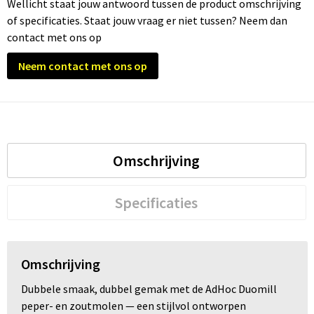
Wellicht staat jouw antwoord tussen de product omschrijving
of specificaties. Staat jouw vraag er niet tussen? Neem dan
Trolleys
contact met ons op
Waterbestendige tassen
Neem contact met ons op
Omschrijving
Specificaties
Omschrijving
Dubbele smaak, dubbel gemak met de AdHoc Duomill
peper- en zoutmolen — een stijlvol ontworpen