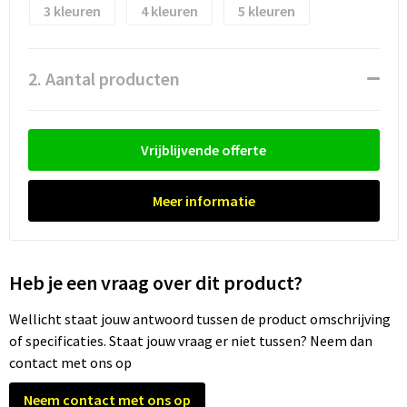
Waterflesjes
Promotietassen
Veiligheidssignalering en Verlichting
3
4
5
Reistassen
Veiligheidsvesten en Veiligheidshesjes
2. Aantal producten
Reistassensets
Vesten
Rugzakken bedrukken
Oog- en gelaatsbescherming
Vrijblijvende offerte
Schoenentassen
Gehoorbescherming
Meer informatie
Schoudertassen
Ademhalingsbescherming
Sporttassen
Valbeveiliging
Heb je een vraag over dit product?
Strandtassen
Wellicht staat jouw antwoord tussen de product omschrijving
of specificaties. Staat jouw vraag er niet tussen? Neem dan
Tablettassen
contact met ons op
Neem contact met ons op
Toilettassen