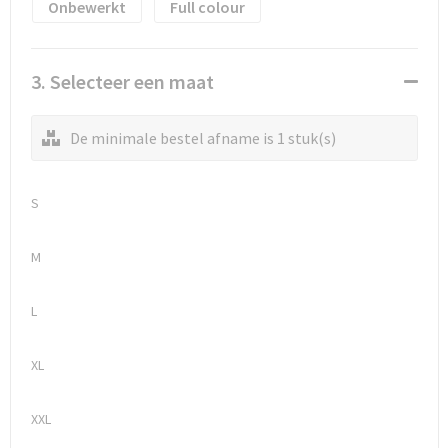
Waterflesjes
Promotietassen
Veiligheidssignalering en Verlichting
Onbewerkt
Full colour
Reistassen
Veiligheidsvesten en Veiligheidshesjes
3. Selecteer een maat
Reistassensets
Vesten
De minimale bestel afname is 1 stuk(s)
Rugzakken bedrukken
Oog- en gelaatsbescherming
Schoenentassen
Gehoorbescherming
S
Schoudertassen
Ademhalingsbescherming
M
Sporttassen
Valbeveiliging
L
Strandtassen
XL
Tablettassen
XXL
Toilettassen