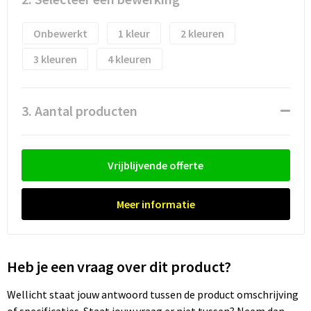
Waterflesjes
Promotietassen
Veiligheidssignalering en Verlichting
Onbewerkt
1
2
Reistassen
Veiligheidsvesten en Veiligheidshesjes
3
4
Reistassensets
Vesten
Rugzakken bedrukken
Oog- en gelaatsbescherming
3. Aantal producten
Schoenentassen
Gehoorbescherming
Vrijblijvende offerte
Schoudertassen
Ademhalingsbescherming
Meer informatie
Sporttassen
Valbeveiliging
Strandtassen
Heb je een vraag over dit product?
Tablettassen
Wellicht staat jouw antwoord tussen de product omschrijving
Toilettassen