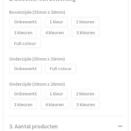
Waterflesjes
Promotietassen
Veiligheidssignalering en Verlichting
Bovenzijde (35mm x 20mm)
Reistassen
Veiligheidsvesten en Veiligheidshesjes
Onbewerkt
1
2
Reistassensets
Vesten
3
4
5
Full colour
Rugzakken bedrukken
Oog- en gelaatsbescherming
Schoenentassen
Gehoorbescherming
Onderzijde (35mm x 20mm)
Onbewerkt
Full colour
Schoudertassen
Ademhalingsbescherming
Onderzijde (30mm x 20mm)
Sporttassen
Valbeveiliging
Onbewerkt
1
2
Strandtassen
3
4
5
Tablettassen
3. Aantal producten
Toilettassen