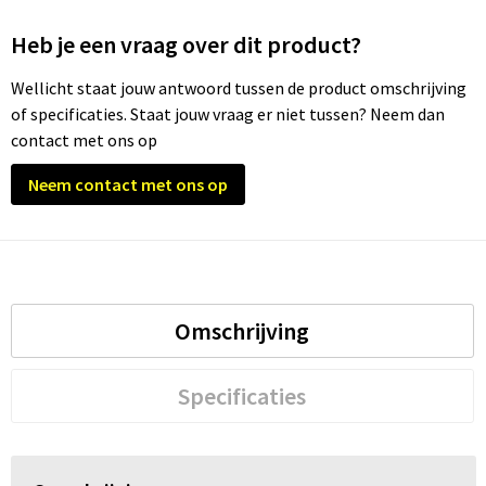
Heb je een vraag over dit product?
Trolleys
Wellicht staat jouw antwoord tussen de product omschrijving
Waterbestendige tassen
of specificaties. Staat jouw vraag er niet tussen? Neem dan
contact met ons op
Neem contact met ons op
Omschrijving
Specificaties