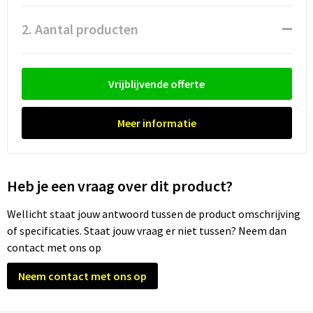
Waterflesjes
Promotietassen
Veiligheidssignalering en Verlichting
2. Aantal producten
Reistassen
Veiligheidsvesten en Veiligheidshesjes
Reistassensets
Vesten
Vrijblijvende offerte
Rugzakken bedrukken
Oog- en gelaatsbescherming
Meer informatie
Schoenentassen
Gehoorbescherming
Schoudertassen
Ademhalingsbescherming
Heb je een vraag over dit product?
Sporttassen
Valbeveiliging
Wellicht staat jouw antwoord tussen de product omschrijving
of specificaties. Staat jouw vraag er niet tussen? Neem dan
Strandtassen
contact met ons op
Tablettassen
Neem contact met ons op
Toilettassen