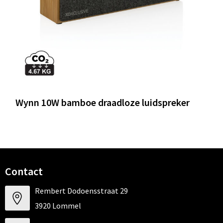
Wynn 10W bamboe draadloze luidspreker
Contact
Rembert Dodoensstraat 29
3920 Lommel