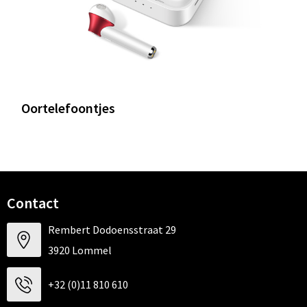
Oortelefoontjes
Contact
Rembert Dodoensstraat 29
3920 Lommel
+32 (0)11 810 610