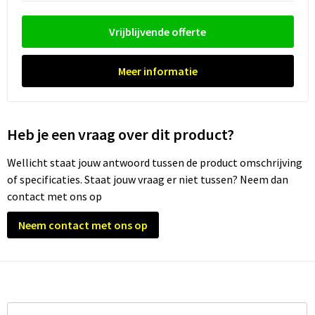
Waterflesjes
Promotietassen
Veiligheidssignalering en Verlichting
Vrijblijvende offerte
Reistassen
Veiligheidsvesten en Veiligheidshesjes
Reistassensets
Vesten
Meer informatie
Rugzakken bedrukken
Oog- en gelaatsbescherming
Heb je een vraag over dit product?
Schoenentassen
Gehoorbescherming
Wellicht staat jouw antwoord tussen de product omschrijving
Schoudertassen
Ademhalingsbescherming
of specificaties. Staat jouw vraag er niet tussen? Neem dan
contact met ons op
Sporttassen
Valbeveiliging
Neem contact met ons op
Strandtassen
Tablettassen
Toilettassen