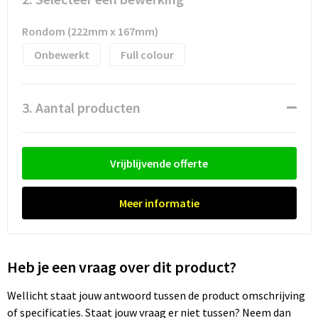
Waterflesjes
Promotietassen
Veiligheidssignalering en Verlichting
Rondom (222mm x 167mm)
Reistassen
Veiligheidsvesten en Veiligheidshesjes
Onbewerkt
Full colour
Reistassensets
Vesten
3. Aantal producten
Rugzakken bedrukken
Oog- en gelaatsbescherming
Schoenentassen
Gehoorbescherming
Vrijblijvende offerte
Schoudertassen
Ademhalingsbescherming
Meer informatie
Sporttassen
Valbeveiliging
Strandtassen
Heb je een vraag over dit product?
Tablettassen
Wellicht staat jouw antwoord tussen de product omschrijving
of specificaties. Staat jouw vraag er niet tussen? Neem dan
Toilettassen