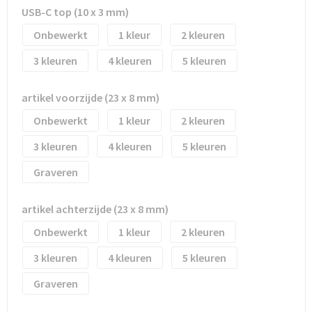
Waterflesjes
Promotietassen
Veiligheidssignalering en Verlichting
USB-C top (10 x 3 mm)
Onbewerkt
1
2
Reistassen
Veiligheidsvesten en Veiligheidshesjes
3
4
5
Reistassensets
Vesten
artikel voorzijde (23 x 8 mm)
Rugzakken bedrukken
Oog- en gelaatsbescherming
Onbewerkt
1
2
Schoenentassen
Gehoorbescherming
3
4
5
Graveren
Schoudertassen
Ademhalingsbescherming
Sporttassen
Valbeveiliging
artikel achterzijde (23 x 8 mm)
Onbewerkt
1
2
Strandtassen
3
4
5
Tablettassen
Graveren
Toilettassen