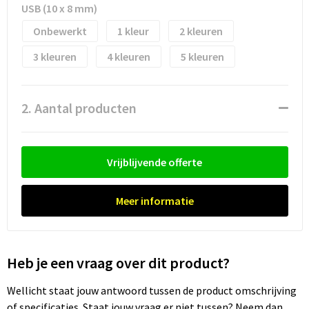
USB (10 x 8 mm)
Trolleys
Onbewerkt
1
2
3
4
5
Waterbestendige tassen
2. Aantal producten
Vrijblijvende offerte
Meer informatie
Heb je een vraag over dit product?
Wellicht staat jouw antwoord tussen de product omschrijving
of specificaties. Staat jouw vraag er niet tussen? Neem dan