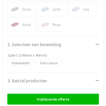
Waterflesjes
Promotietassen
Veiligheidssignalering en Verlichting
Dried Green
Lichtblauw
Lila
Reistassen
Veiligheidsvesten en Veiligheidshesjes
Reistassensets
Vesten
Rood
Roze
Rugzakken bedrukken
Oog- en gelaatsbescherming
2. Selecteer een bewerking
Schoenentassen
Gehoorbescherming
Zijde 1 (100mm x 40mm)
Schoudertassen
Ademhalingsbescherming
Onbewerkt
Full colour
Sporttassen
Valbeveiliging
3. Aantal producten
Strandtassen
Tablettassen
Vrijblijvende offerte
Toilettassen