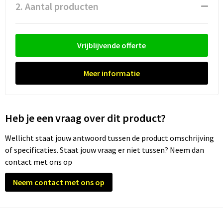
Waterflesjes
Promotietassen
Veiligheidssignalering en Verlichting
2. Aantal producten
Reistassen
Veiligheidsvesten en Veiligheidshesjes
Vrijblijvende offerte
Reistassensets
Vesten
Meer informatie
Rugzakken bedrukken
Oog- en gelaatsbescherming
Schoenentassen
Gehoorbescherming
Heb je een vraag over dit product?
Schoudertassen
Ademhalingsbescherming
Wellicht staat jouw antwoord tussen de product omschrijving
Sporttassen
Valbeveiliging
of specificaties. Staat jouw vraag er niet tussen? Neem dan
contact met ons op
Strandtassen
Neem contact met ons op
Tablettassen
Toilettassen