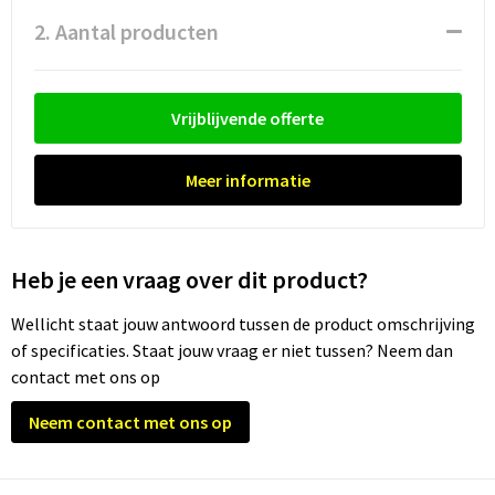
Waterflesjes
Promotietassen
Veiligheidssignalering en Verlichting
2. Aantal producten
Reistassen
Veiligheidsvesten en Veiligheidshesjes
Reistassensets
Vesten
Vrijblijvende offerte
Rugzakken bedrukken
Oog- en gelaatsbescherming
Meer informatie
Schoenentassen
Gehoorbescherming
Schoudertassen
Ademhalingsbescherming
Heb je een vraag over dit product?
Wellicht staat jouw antwoord tussen de product omschrijving
Sporttassen
Valbeveiliging
of specificaties. Staat jouw vraag er niet tussen? Neem dan
contact met ons op
Strandtassen
Neem contact met ons op
Tablettassen
Toilettassen