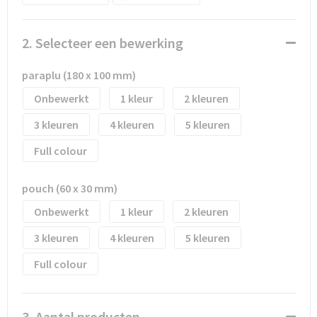
Waterflesjes
Promotietassen
Veiligheidssignalering en Verlichting
Reistassen
Veiligheidsvesten en Veiligheidshesjes
2. Selecteer een bewerking
Reistassensets
Vesten
paraplu (180 x 100 mm)
Onbewerkt
1
2
Rugzakken bedrukken
Oog- en gelaatsbescherming
3
4
5
Schoenentassen
Gehoorbescherming
Full colour
Schoudertassen
Ademhalingsbescherming
pouch (60 x 30 mm)
Sporttassen
Valbeveiliging
Onbewerkt
1
2
3
4
5
Strandtassen
Full colour
Tablettassen
Toilettassen
3. Aantal producten