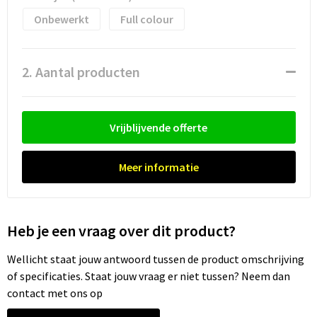
Waterflesjes
Promotietassen
Veiligheidssignalering en Verlichting
Onbewerkt
Full colour
Reistassen
Veiligheidsvesten en Veiligheidshesjes
2. Aantal producten
Reistassensets
Vesten
Rugzakken bedrukken
Oog- en gelaatsbescherming
Vrijblijvende offerte
Schoenentassen
Gehoorbescherming
Meer informatie
Schoudertassen
Ademhalingsbescherming
Sporttassen
Valbeveiliging
Heb je een vraag over dit product?
Strandtassen
Wellicht staat jouw antwoord tussen de product omschrijving
of specificaties. Staat jouw vraag er niet tussen? Neem dan
Tablettassen
contact met ons op
Toilettassen